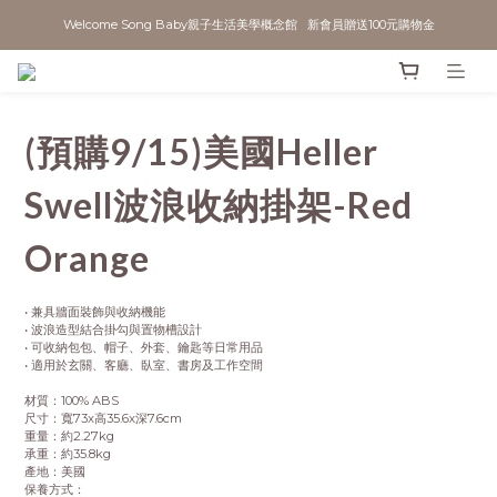
Welcome Song Baby親子生活美學概念館   新會員贈送100元購物金
(預購9/15)美國Heller
Swell波浪收納掛架-Red
Orange
• 兼具牆面裝飾與收納機能
• 波浪造型結合掛勾與置物槽設計
• 可收納包包、帽子、外套、鑰匙等日常用品
• 適用於玄關、客廳、臥室、書房及工作空間
材質：100% ABS
尺寸：寬73x高35.6x深7.6cm
重量：約2.27kg
承重：約35.8kg
產地：美國
保養方式：