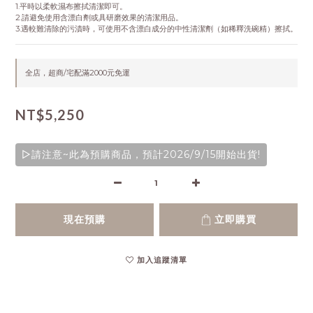
1.平時以柔軟濕布擦拭清潔即可。
2.請避免使用含漂白劑或具研磨效果的清潔用品。
3.遇較難清除的污漬時，可使用不含漂白成分的中性清潔劑（如稀釋洗碗精）擦拭。
全店，超商/宅配滿2000元免運
NT$5,250
▷請注意~此為預購商品，預計2026/9/15開始出貨!
現在預購
立即購買
加入追蹤清單