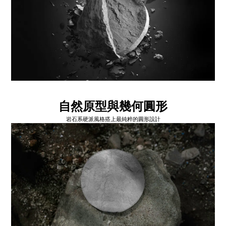
自然原型與幾何圓形
岩石系硬派風格搭上最純粹的圓形設計