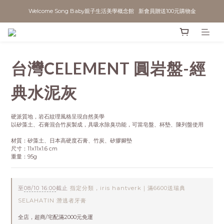
Welcome Song Baby親子生活美學概念館   新會員贈送100元購物金
台灣CELEMENT 圓岩盤-經
典水泥灰
硬派質地，岩石紋理風格呈現自然美學
以矽藻土、石膏混合竹炭製成，具吸水除臭功能，可當皂盤、杯墊、陳列盤使用
材質：矽藻土、日本高硬度石膏、竹炭、矽膠腳墊
尺寸：11x11x1.6 cm
重量：95g
至
08/10 16:00
截止
指定分類，iris hantverk｜滿6600送瑞典
SELAHATIN 潛逃者牙膏
全店，超商/宅配滿2000元免運