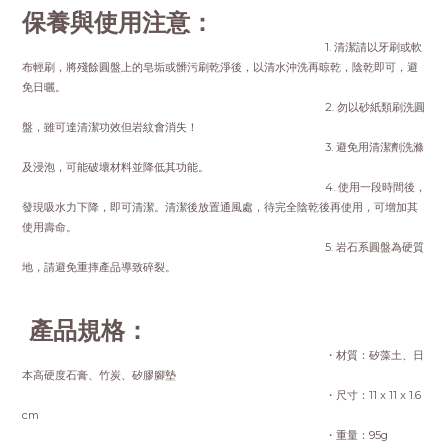
保養與使用注意：
1. 清潔請以牙刷或軟
布輕刷，將殘餘圓盤上的皂垢或髒污刷乾淨後，以清水沖洗再晾乾，陰乾即可，避
免日曬。
2. 勿以砂紙類刷洗圓
盤，雖可達清潔功效但岩紋會消失！
3. 避免用清潔劑洗滌
及浸泡，可能破壞材料並降低其功能。
4. 使用一段時間後，
發現吸水力下降，即可清潔。清潔後放置通風處，待完全陰乾後再使用，可增加其
使用壽命。
5. 岩石系圓盤為硬質
地，請避免重摔產品導致碎裂。
產品規格：
・材質：矽藻土、日
本高硬度石膏、竹炭、矽膠腳墊
・尺寸：11 x 11 x 1.6
cm
・重量：95g