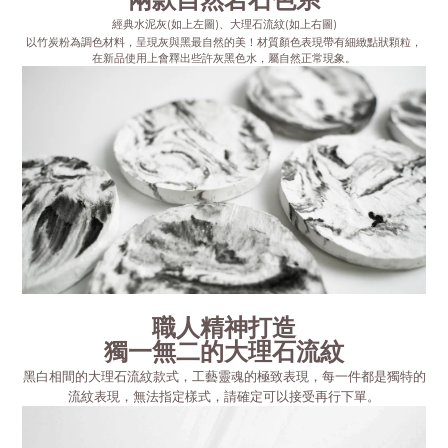
經典水泥灰(如上左圖)、大理石流紋(如上右圖)
以竹炭粉為調色材料，呈現灰與黑最自然的美！材質顏色表現帶有細緻點狀顆粒，
在新品使用上會釋出些許灰黑色水，屬自然正常現象。
職人精神打造
獨一無二的大理石流紋
黑白相間的大理石流紋款式，工藝靈魂的極致表現，每一件都是獨特的
流紋表現，無法指定樣式，請確定可以接受再行下單。