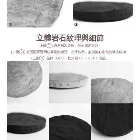
立體岩石紋理與細節
(上圖①) 岩石層次紋理、側面細節紋路。
(上圖②) 底面配置透明矽膠圓點腳墊，止滑防刮，無須擔心刮傷玻璃或磁磚。
(上圖③) 品牌 LOGO，軟水泥 CELEMENT 出品。