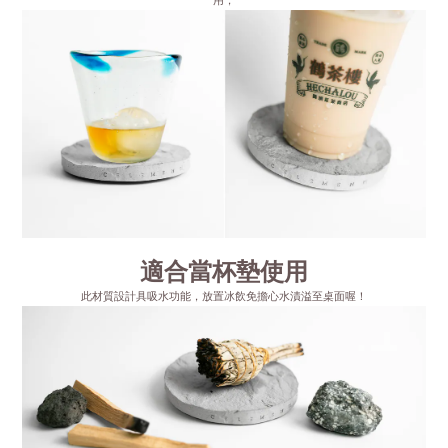
用，
適合當杯墊使用
此材質設計具吸水功能，放置冰飲免擔心水漬溢至桌面喔！