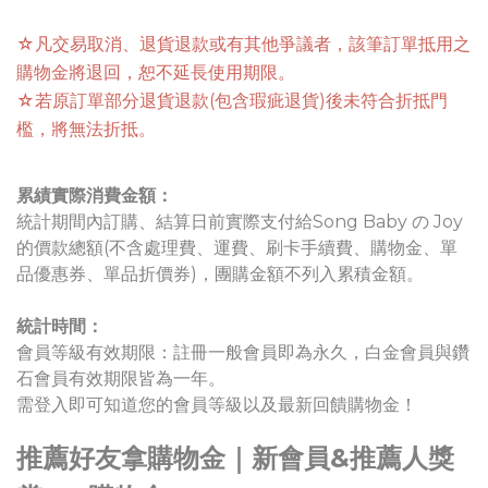
☆凡交易取消、退貨退款或有其他爭議者，該筆訂單抵用之
購物金將退回，恕不延長使用期限。
☆若原訂單部分退貨退款(包含瑕疵退貨)後未符合折抵門
檻，
將無法折抵
。
累績實際消費金額：
統計期間內訂購、結算日前實際支付給Song Baby の Joy
的價款總額(不含處理費、運費、刷卡手續費、購物金、單
品優惠券、單品折價券)，團購金額不列入累積金額。
統計時間：
會員等級有效期限：註冊一般會員即為永久，白金會員與鑽
石會員有效期限皆為一年。
需登入即可知道您的會員等級以及最新回饋購物金！
推薦好友拿購物金｜新會員&推薦人獎