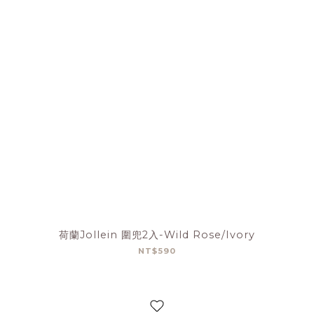
荷蘭Jollein 圍兜2入-Wild Rose/Ivory
NT$590