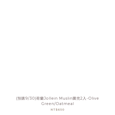
(預購9/30)荷蘭Jollein Muslin圍兜2入-Olive
Green/Oatmeal
NT$650