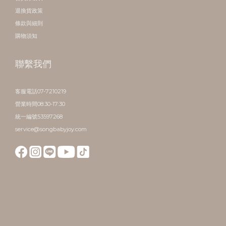
退換貨政策
條款與細則
購物須知
聯繫我們
客服電話07-7210219
營業時間08:30-17:30
統一編號53597268
service@songbabyjoy.com