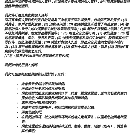
您自願向我們提供您的個人資料，但如果您不提供您的個人資料，則可能無法獲得某些
服務和促銷活動。
我們為什麼蒐集您的個人資料
商店蒐集個人資料的特定目的皆是為了向您提供商品或服務，包括但不限於提供：(1) 
消費者、客戶管理與服務；(2) 消費者保護；(3) 網路購物及其他電子商務服務；(4) 驗
證您的個人身份 ( 如以保護您免於詐欺等犯罪行為 )；(5) 解決各種類型之爭議 ( 包括但
不限於消費糾紛、智慧財產權爭議等 )； (6) 增進安全交易行為；(7) 收取債務； (8) 通
知您商業機會、產品、服務及更新；(9) 偵測並保護您及商店免於錯誤、詐欺或其他犯
罪行為，並監測遵法風險；(10) 調查針對個人安全、財產安全及違約之潛在不法行
為；(11) 履行條款與細則及退換貨政策；(12) 依法令所為之行為；以及 (13) 其他於蒐
集當時取得您同意之目的。
[注意：請務必列出適用於您業務的所有內容]
我們如何使用個人資料
我們可能會將您提供的資訊用於以下目的：
向您發送促銷內容或其他通信;
向您提供所要求的信息和服務;
與您聯繫以跟進或確認您的訂單，約會，退貨或退款，並向您發送與我們
提供給您的產品和服務相關的其他非行銷通信;
處理您的付款和/或交易;
創建和管理您的帳戶，包括訪問您的購買歷史記錄;
回復您的詢問;
在我們的商店、社交媒體商店和其他地方定製廣告，以滿足您的興趣和歷
史;
與您溝通並管理您參與的特殊活動、競賽、抽獎、活動（如有）、調查和
其他優惠;