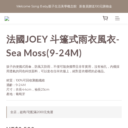
Welcome Song Baby親子生活美學概念館   新會員贈送100元購物金
法國JOEY 斗篷式雨衣風衣-
Sea Moss(9-24M)
孩子的便攜式雨傘，防風又防雨，不僅可隨身攜帶且非常實用，沒有袖孔，內襯採
用透氣的同色科技面料，可以套在任何衣服上，絕對是衣櫃裡的必備品。
材質：100%可回收聚酯纖維
適齡：9-24M
尺寸：衣長44cm，袖長25cm
產地：葡萄牙
全店，超商/宅配滿2000元免運