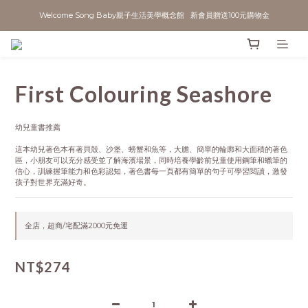
Welcome Song Baby親子生活美學概念館   新會員贈送100元購物金
First Colouring Seashore
幼兒童書推薦
這本幼兒著色本有著貝殼、沙堡、螃蟹和魚等，大膽、簡單的輪廓和大面積的著色
區，小朋友可以充分感受並了解海濱場景，同時培養學齡前兒童使用鋼筆和蠟筆的
信心，訓練握筆能力和色彩認知，著色書每一頁都有簡單的句子可學習閱讀，激發
孩子對世界充滿好奇。
全店，超商/宅配滿2000元免運
NT$274