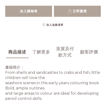
加入購物車
立即購買
加入追蹤清單
送貨及付
商品描述
了解更多
顧客評價
款方式
書籍簡介：
From shells and sandcastles to crabs and fish, little
children will love the
seashore scenes in this early years colouring book.
Bold, simple outlines
and large areas to colour are ideal for developing
pencil control skills.