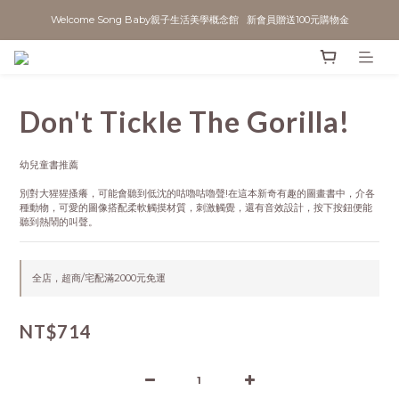
Welcome Song Baby親子生活美學概念館   新會員贈送100元購物金
Don't Tickle The Gorilla!
幼兒童書推薦
別對大猩猩搔癢，可能會聽到低沈的咕嚕咕嚕聲!在這本新奇有趣的圖畫書中，介各
種動物，可愛的圖像搭配柔軟觸摸材質，刺激觸覺，還有音效設計，按下按鈕便能
聽到熱鬧的叫聲。
全店，超商/宅配滿2000元免運
NT$714