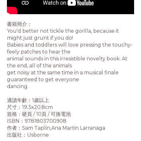
書籍簡介：
You'd better not tickle the gorilla, because it
might just grunt if you do!
Babies and toddlers will love pressing the touchy-
feely patches to hear the
animal sounds in this irresistible novelty book. At
the end, all of the animals
get noisy at the same time in a musical finale
guaranteed to get everyone
dancing.
適讀年齡：1歲以上
尺寸：19.3x20.8cm
規格：硬頁 / 10頁 / 可換電池
ISBN：9781803700908
作者：Sam Taplin,Ana Martin Larranaga
出版社：Usborne