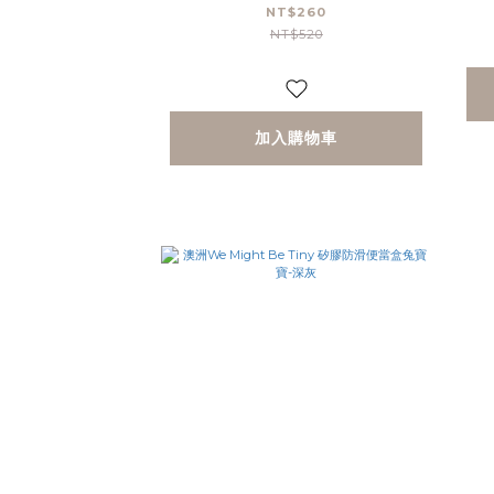
組-鐵鏽橘
帶
NT$260
NT$520
加入購物車