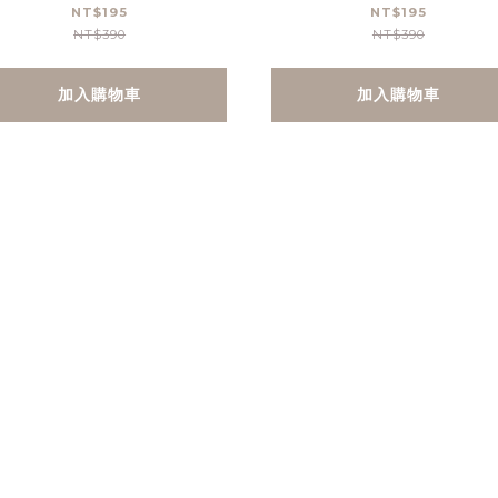
組-淺灰(含1支吸管+1支
帶組-萊姆黃(含1支吸管
NT$195
NT$195
NT$390
NT$390
清潔刷)
支清潔刷)
加入購物車
加入購物車