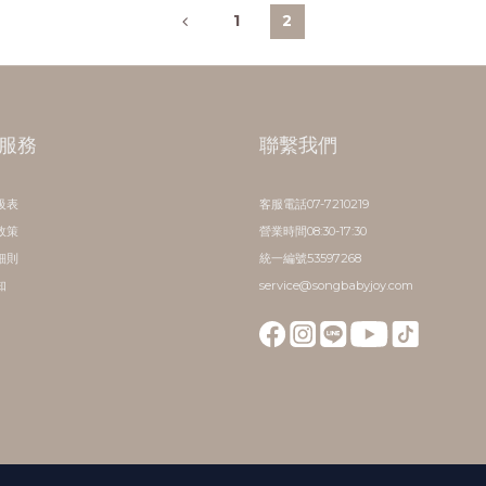
1
2
服務
聯繫我們
級表
客服電話07-7210219
政策
營業時間08:30-17:30
細則
統一編號53597268
知
service@songbabyjoy.com