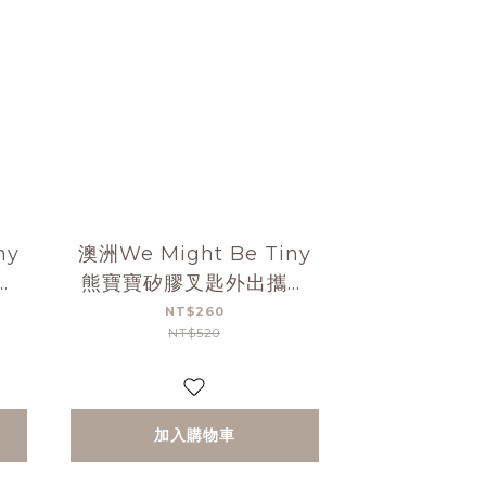
ny
澳洲We Might Be Tiny
帶
熊寶寶矽膠叉匙外出攜帶
組-煙燻玫瑰
NT$260
NT$520
加入購物車