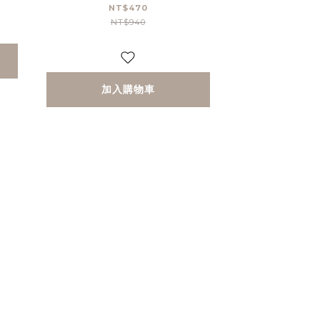
+1
鏽橘
NT$470
NT$940
加入購物車