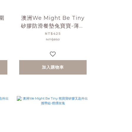
圍
澳洲We Might Be Tiny
矽膠防滑餐墊兔寶寶-薄荷
綠
NT$425
NT$850
加入購物車