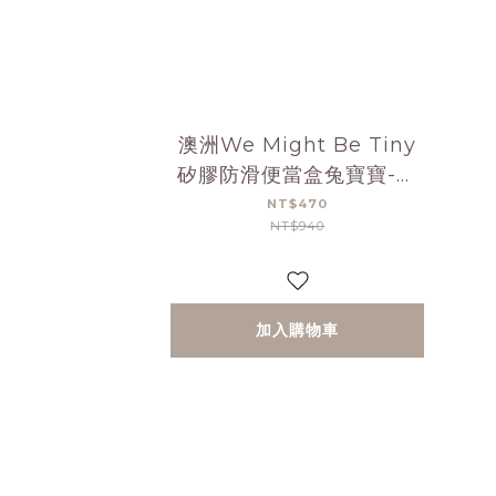
澳洲We Might Be Tiny
矽膠防滑便當盒兔寶寶-深
灰
NT$470
NT$940
加入購物車