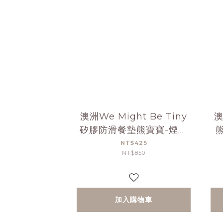
澳洲We Might Be Tiny
澳
矽膠防滑餐墊熊寶寶-煙燻
玫瑰
NT$425
NT$850
加入購物車