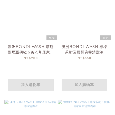
售完
售完
澳洲BONDI WASH 塔斯
澳洲BONDI WASH 檸檬
曼尼亞胡椒＆薰衣草居家表
茶樹及柑橘碗盤清潔液
面清潔噴霧
NT$700
NT$550
加入購物車
加入購物車