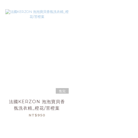
售完
法國KERZON 泡泡寶貝香
氛洗衣精_橙花/苦橙葉
NT$950